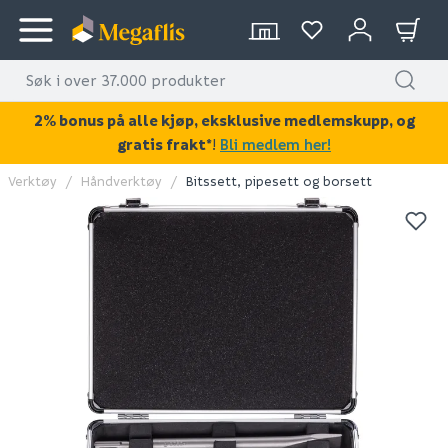
2% bonus på alle kjøp, eksklusive medlemskupp, og
gratis frakt*
!
Bli medlem her!
Verktøy
Håndverktøy
Bitssett, pipesett og borsett
KAN DISSE VÆRE AV INTERESSE?