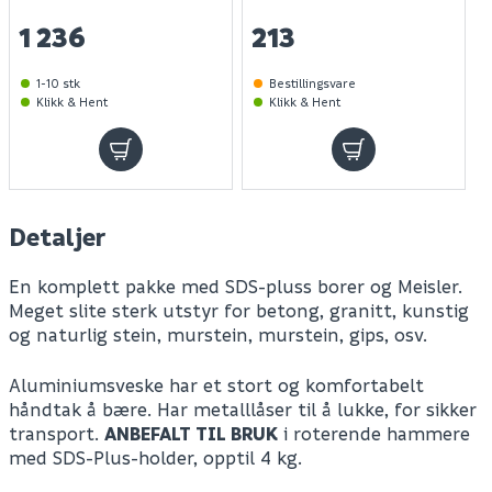
1 236
213
1-10 stk
Bestillingsvare
Klikk & Hent
Klikk & Hent
Detaljer
En komplett pakke med SDS-pluss borer og Meisler.
Meget slite sterk utstyr for betong, granitt, kunstig
og naturlig stein, murstein, murstein, gips, osv.
Aluminiumsveske har et stort og komfortabelt
håndtak å bære. Har metalllåser til å lukke, for sikker
transport.
ANBEFALT TIL BRUK
i roterende hammere
med SDS-Plus-holder, opptil 4 kg.