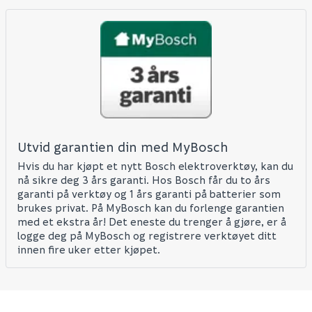
Skjule spørsmålet for andre?
SEND INN SPØRSMÅL
Utvid garantien din med MyBosch
Hvis du har kjøpt et nytt Bosch elektroverktøy, kan du
Spørsmålet og svaret vil bli vist her etter at det er
nå sikre deg 3 års garanti. Hos Bosch får du to års
besvart.
garanti på verktøy og 1 års garanti på batterier som
brukes privat. På MyBosch kan du forlenge garantien
Ingen spørsmål enda. Bli den første til å stille et
med et ekstra år! Det eneste du trenger å gjøre, er å
spørsmål til dette produktet.
logge deg på MyBosch og registrere verktøyet ditt
innen fire uker etter kjøpet.