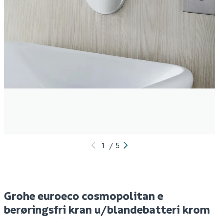
Grohe euroeco
Mira 4180 primer 1,5l
B
cosmopolitan e
p
innbygningskasse
1 545
209
1
Bestillingsvare
1-10 stk
Klikk & Hent
Klikk & Hent
1
/
5
Grohe euroeco cosmopolitan e
berøringsfri kran u/blandebatteri krom