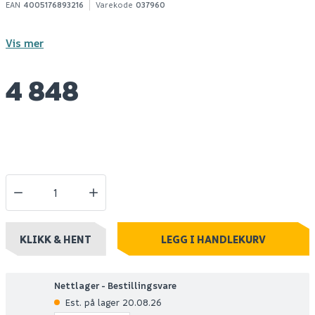
EAN
4005176893216
Varekode
037960
Vis mer
4 848
KLIKK & HENT
LEGG I HANDLEKURV
Nettlager - Bestillingsvare
Est. på lager 20.08.26