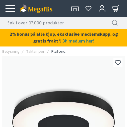
2% bonus på alle kjøp, eksklusive medlemskupp, og
gratis frakt*
!
Bli medlem her!
Belysning
Taklamper
Plafond
KAN DISSE VÆRE AV INTERESSE?