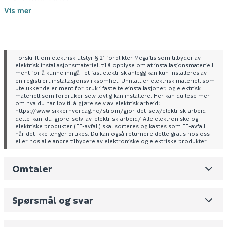
Farge: svart
Vis mer
Tekniske spesifikasjoner
Bevegelsesensor
Lysfluks: 2 000 lm
Forskrift om elektrisk utstyr § 21 forplikter Megaflis som tilbyder av
Tunable white: 2 200–4 000 K
elektrisk installasjonsmateriell til å opplyse om at installasjonsmateriell
Strålevinkel: 120°
ment for å kunne inngå i et fast elektrisk anlegg kan kun installeres av
Dimming: 0,1–100 %
en registrert installasjonsvirksomhet. Unntatt er elektrisk materiell som
utelukkende er ment for bruk i faste teleinstallasjoner, og elektrisk
RA: 93
materiell som forbruker selv lovlig kan installere. Her kan du lese mer
SDCM: 3
om hva du har lov til å gjøre selv av elektrisk arbeid:
https://www.sikkerhverdag.no/strom/gjor-det-selv/elektrisk-arbeid-
L70/B50
dette-kan-du-gjore-selv-av-elektrisk-arbeid/ Alle elektroniske og
100 000 h
elektriske produkter (EE-avfall) skal sorteres og kastes som EE-avfall
når det ikke lenger brukes. Du kan også returnere dette gratis hos oss
Ta 35 °C
eller hos alle andre tilbydere av elektroniske og elektriske produkter.
Lyskilde: LED (kan ikke skiftes av brukere)
Leverandørens varenummer
3308318
IP-grad tak: IP44
Omtaler
Nobb No
0
IP-grad vegg: IP20
Isolasjonsklasse: klasse II
Vekt pr. stk / m2 (i kg)
0.7
Beskyttelse: overtemperatur beskyttelse
Spørsmål og svar
Driftsmiljø: innendørs
Volum
4.351
(dm3 per salgsforpakning)
Omgivelsestemperatur: -25 til +35 °C
Skjul
Maksimalt strømforbruk: 22 W