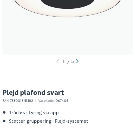
Plejd plafond sensor
Plejd plafond hvit
N
svart
2
1 155
1 119
7
Produktdatablad
Produktdatablad
Bestillingsvare
Bestillingsvare
Klikk & Hent
Klikk & Hent
1
/
5
Plejd plafond svart
EAN
7330018113182
Varekode
067406
Trådløs styring via app
Støtter gruppering i Plejd-systemet