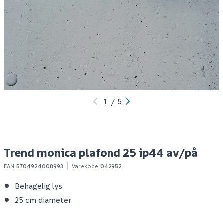
Nordlux ask 36
Nordlux standard
N
taklampe hvit
plafond hvit glass
i
hv
349
98
Produktdatablad
10+ stk
1-10 stk
Klikk & Hent
Klikk & Hent
1
/
5
Trend monica plafond 25 ip44 av/på
EAN
5704924008993
Varekode
042952
Behagelig lys
25 cm diameter