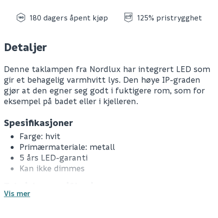
180 dagers åpent kjøp
125% pristrygghet
Detaljer
Denne taklampen fra Nordlux har integrert LED som
gir et behagelig varmhvitt lys. Den høye IP-graden
gjør at den egner seg godt i fuktigere rom, som for
eksempel på badet eller i kjelleren.
Spesifikasjoner
Farge: hvit
Primærmateriale: metall
5 års LED-garanti
Kan ikke dimmes
Tekniske spesifikasjoner
Vis mer
Spenning: 220 - 240 V
Lampeholdertype: LED Modul