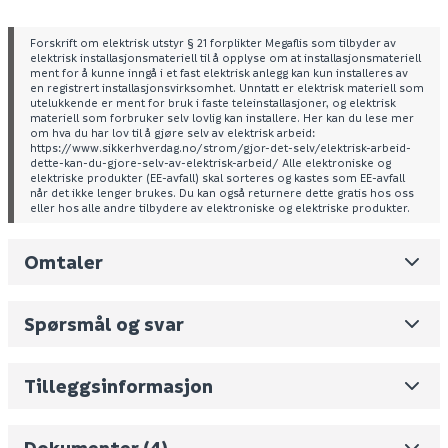
Lysstyrke (lumen): 800
Fargetemperatur: 2700 K
Forskrift om elektrisk utstyr § 21 forplikter Megaflis som tilbyder av
LED: 8 W
elektrisk installasjonsmateriell til å opplyse om at installasjonsmateriell
IP-grad: IP44
ment for å kunne inngå i et fast elektrisk anlegg kan kun installeres av
en registrert installasjonsvirksomhet. Unntatt er elektrisk materiell som
Mål (H x L x B): 8 x 25 x 25 cm
utelukkende er ment for bruk i faste teleinstallasjoner, og elektrisk
materiell som forbruker selv lovlig kan installere. Her kan du lese mer
om hva du har lov til å gjøre selv av elektrisk arbeid:
https://www.sikkerhverdag.no/strom/gjor-det-selv/elektrisk-arbeid-
dette-kan-du-gjore-selv-av-elektrisk-arbeid/ Alle elektroniske og
elektriske produkter (EE-avfall) skal sorteres og kastes som EE-avfall
når det ikke lenger brukes. Du kan også returnere dette gratis hos oss
eller hos alle andre tilbydere av elektroniske og elektriske produkter.
Leverandørens varenummer
2135236101
Omtaler
Nobb No
0
Vekt pr. stk / m2 (i kg)
0.271
Spørsmål og svar
Volum
6.196
(dm3 per salgsforpakning)
Energimerking
Skjul
Energiklasse
E
Monteringsveiledning
Tilleggsinformasjon
Produktblad
Fornavn (synlig for andre)
FDV