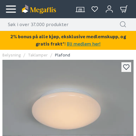
2% bonus på alle kjøp, eksklusive medlemskupp, og
gratis frakt*
!
Bli medlem her!
Belysning
Taklamper
Plafond
KAN DISSE VÆRE AV INTERESSE?