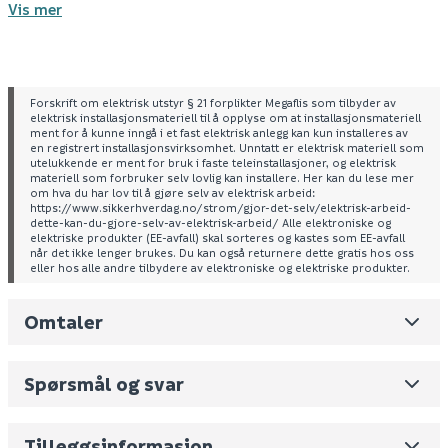
Vis mer
Spesifikasjoner
Farge: hvit
Elektronisk overspenningsvern
Kortslutningsvern
Forskrift om elektrisk utstyr § 21 forplikter Megaflis som tilbyder av
elektrisk installasjonsmateriell til å opplyse om at installasjonsmateriell
Tekniske spesifikasjoner
ment for å kunne inngå i et fast elektrisk anlegg kan kun installeres av
en registrert installasjonsvirksomhet. Unntatt er elektrisk materiell som
Nettspenning: AC 230 V, 50 / 60 Hz
utelukkende er ment for bruk i faste teleinstallasjoner, og elektrisk
Glødelamper: 3 - 370 W
materiell som forbruker selv lovlig kan installere. Her kan du lese mer
om hva du har lov til å gjøre selv av elektrisk arbeid:
230 V halogenlamper: 3 - 370 W
https://www.sikkerhverdag.no/strom/gjor-det-selv/elektrisk-arbeid-
LV-halogenlamper med elektronisk
dette-kan-du-gjore-selv-av-elektrisk-arbeid/ Alle elektroniske og
elektriske produkter (EE-avfall) skal sorteres og kastes som EE-avfall
transformator: 3 - 370 VA
når det ikke lenger brukes. Du kan også returnere dette gratis hos oss
LED (med nøytral kabel): 0 - 200 W (maks. 1,3 A)
eller hos alle andre tilbydere av elektroniske og elektriske produkter.
LED (uten nøytral kabel): 3 - 200 W (maks. 1,3 A)
Lasttype: kapasitiv og ohmsk
Omtaler
Leverandørens varenummer
1410792
Driftstemperatur: +5°C til +35°C
Overspenningsvern: elektronisk
Nobb No
0
Beskyttelse: 16 A automatsikting (10 A dersom
Spørsmål og svar
det brukes en terminal til looping)
Vekt pr. stk / m2 (i kg)
0.13
Skjul
Volum
0.609
(dm3 per salgsforpakning)
Tilleggsinformasjon