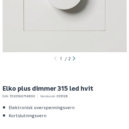
Elko plus kombiplate 2-
Elko plus kombiplate 3-
El
hull hvit
hull hvit
e
hv
69
73
1
1-10 stk
1-10 stk
Klikk & Hent
Klikk & Hent
1
/
2
Elko plus dimmer 315 led hvit
EAN
7020160714800
Varekode
039128
Elektronisk overspenningsvern
Kortslutningsvern