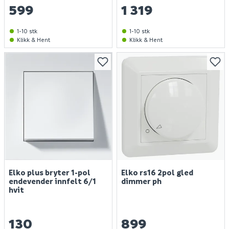
599
1 319
1-10 stk
1-10 stk
Klikk & Hent
Klikk & Hent
Elko plus bryter 1-pol
Elko rs16 2pol gled
endevender innfelt 6/1
dimmer ph
hvit
130
899