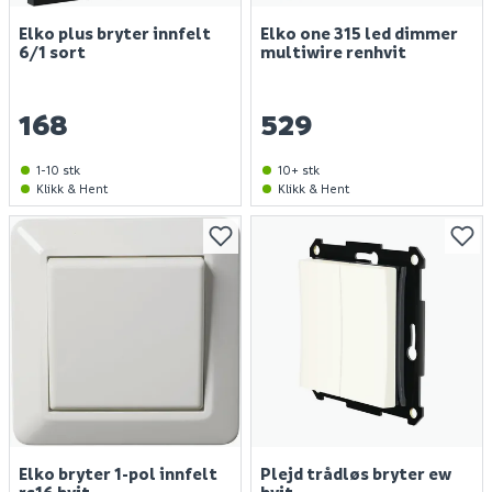
Elko plus bryter innfelt
Elko one 315 led dimmer
6/1 sort
multiwire renhvit
168
529
1-10 stk
10+ stk
Klikk & Hent
Klikk & Hent
Elko bryter 1-pol innfelt
Plejd trådløs bryter ew