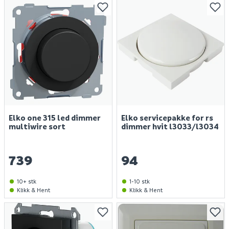
Elko one 315 led dimmer
Elko servicepakke for rs
multiwire sort
dimmer hvit l3033/l3034
739
94
10+ stk
1-10 stk
Klikk & Hent
Klikk & Hent