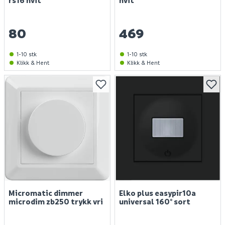
rs16 hvit
hvit
80
469
1-10 stk
1-10 stk
Klikk & Hent
Klikk & Hent
Micromatic dimmer
Elko plus easypir10a
microdim zb250 trykk vri
universal 160° sort