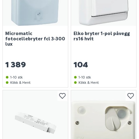
Micromatic
Elko bryter 1-pol påvegg
fotocellebryter fcl 3-300
rs16 hvit
lux
1 389
104
1-10 stk
1-10 stk
Klikk & Hent
Klikk & Hent