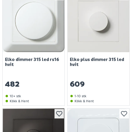
Elko dimmer 315 led rs16
Elko plus dimmer 315 led
hvit
hvit
482
609
10+ stk
1-10 stk
Klikk & Hent
Klikk & Hent