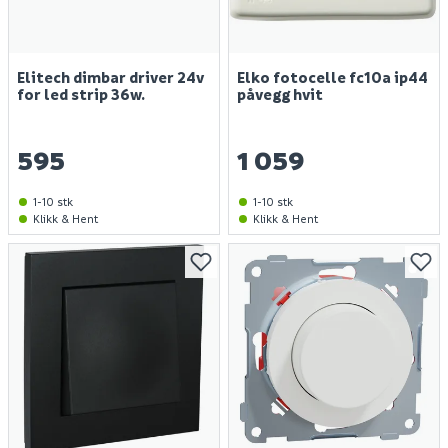
Elitech dimbar driver 24v
Elko fotocelle fc10a ip44
for led strip 36w.
påvegg hvit
595
1 059
1-10 stk
1-10 stk
Klikk & Hent
Klikk & Hent