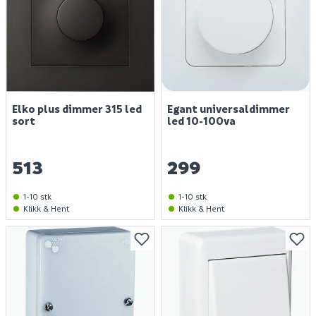
Elko plus dimmer 315 led
Egant universaldimmer
sort
led 10-100va
513
299
1-10 stk
1-10 stk
Klikk & Hent
Klikk & Hent