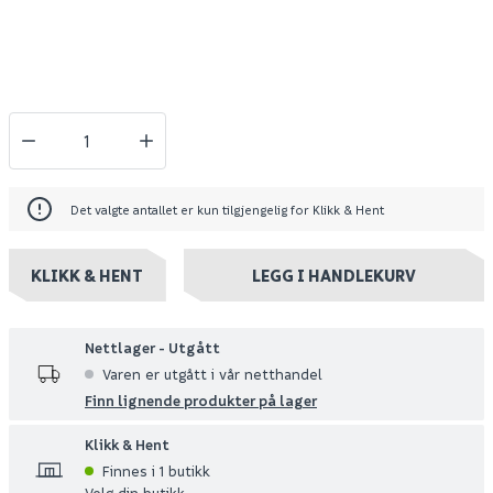
Det valgte antallet er kun tilgjengelig for Klikk & Hent
KLIKK & HENT
LEGG I HANDLEKURV
Nettlager - Utgått
Varen er utgått i vår netthandel
Finn lignende produkter på lager
Klikk & Hent
Finnes i 1 butikk
Velg din butikk