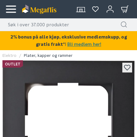
2% bonus på alle kjøp, eksklusive medlemskupp, og
gratis frakt*
!
Bli medlem her!
Elektro
Plater, kapper og rammer
KAN DISSE VÆRE AV INTERESSE?
OUTLET