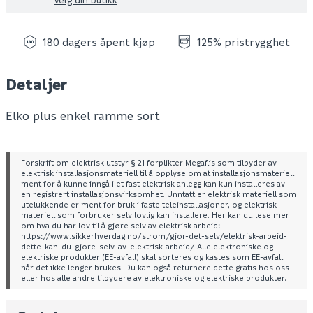
180 dagers åpent kjøp
125% pristrygghet
Detaljer
Elko plus enkel ramme sort
Forskrift om elektrisk utstyr § 21 forplikter Megaflis som tilbyder av
elektrisk installasjonsmateriell til å opplyse om at installasjonsmateriell
ment for å kunne inngå i et fast elektrisk anlegg kan kun installeres av
en registrert installasjonsvirksomhet. Unntatt er elektrisk materiell som
utelukkende er ment for bruk i faste teleinstallasjoner, og elektrisk
materiell som forbruker selv lovlig kan installere. Her kan du lese mer
om hva du har lov til å gjøre selv av elektrisk arbeid:
https://www.sikkerhverdag.no/strom/gjor-det-selv/elektrisk-arbeid-
dette-kan-du-gjore-selv-av-elektrisk-arbeid/ Alle elektroniske og
elektriske produkter (EE-avfall) skal sorteres og kastes som EE-avfall
når det ikke lenger brukes. Du kan også returnere dette gratis hos oss
eller hos alle andre tilbydere av elektroniske og elektriske produkter.