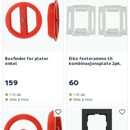
Boxfinder for plater
Elko festeramme til
enkel
kombinasjonsplate 2pk.
159
60
1-10 stk
1-10 stk
Klikk & Hent
Klikk & Hent