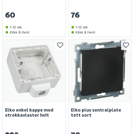
60
76
1-10 stk
1-10 stk
Klikk & Hent
Klikk & Hent
Elko enkel kappe med
Elko plus sentralplate
strekkavlaster hvit
tett sort