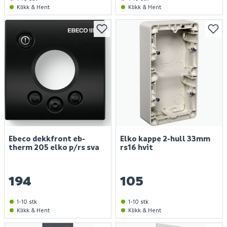
Klikk & Hent
Klikk & Hent
Ebeco dekkfront eb-
Elko kappe 2-hull 33mm
therm 205 elko p/rs sva
rs16 hvit
194
105
1-10 stk
1-10 stk
Klikk & Hent
Klikk & Hent