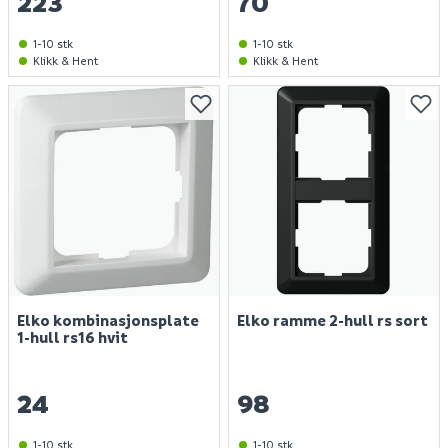
223
70
1-10 stk
1-10 stk
Klikk & Hent
Klikk & Hent
Elko kombinasjonsplate
Elko ramme 2-hull rs sort
1-hull rs16 hvit
24
98
1-10 stk
1-10 stk