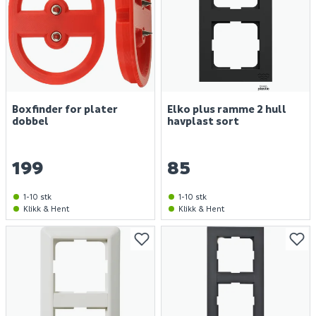
Boxfinder for plater
Elko plus ramme 2 hull
dobbel
havplast sort
199
85
1-10 stk
1-10 stk
Klikk & Hent
Klikk & Hent