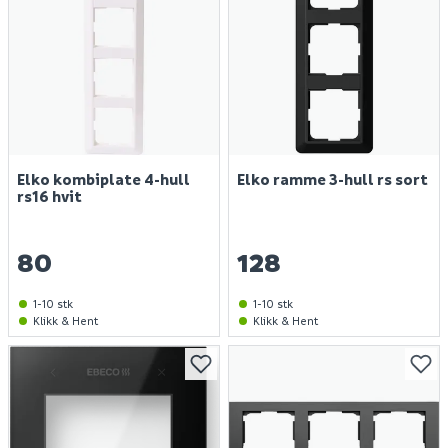
Elko kombiplate 4-hull
Elko ramme 3-hull rs sort
rs16 hvit
80
128
1-10 stk
1-10 stk
Klikk & Hent
Klikk & Hent