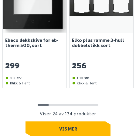
Finn varehus
Ebeco dekkskive for eb-
Elko plus ramme 3-hull
therm 500, sort
dobbelstikk sort
Jobb hos oss
Kundeservice
299
256
Spørsmål og svar
Telefon
:
Våre merker
10+ stk
1-10 stk
66 85 31 80
Klikk & Hent
Klikk & Hent
Kundeklubb
Åpningstider kundeservice 2026:
Guider og veiledninger
Man - fre: 09:00 - 16:00
Personvernerklæring
Lørdager: stengt
Søndager: stengt
Viser 24 av 134 produkter
Medlemsvilkår for Megaflis+
Åpenhetsloven
VIS MER
E - post:
kundeservice@megaflis.no
Bærekraft