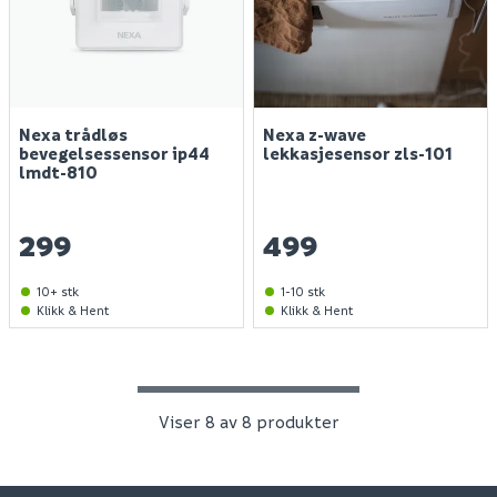
Finn varehus
Jobb hos oss
Nexa trådløs
Nexa z-wave
bevegelsessensor ip44
lekkasjesensor zls-101
Kundeservice
lmdt-810
Spørsmål og svar
Telefon
:
Våre merker
299
499
66 85 31 80
Kundeklubb
10+ stk
Åpningstider kundeservice 2026:
1-10 stk
Guider og veiledninger
Klikk & Hent
Klikk & Hent
Man - fre: 09:00 - 16:00
Personvernerklæring
Lørdager: stengt
Søndager: stengt
Medlemsvilkår for Megaflis+
Åpenhetsloven
Viser 8 av 8 produkter
E - post:
kundeservice@megaflis.no
Bærekraft
Cookies