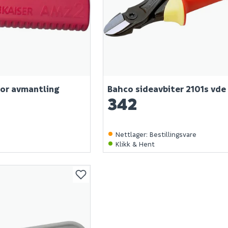
for avmantling
Bahco sideavbiter 2101s vd
342
Nettlager
:
Bestillingsvare
Klikk & Hent