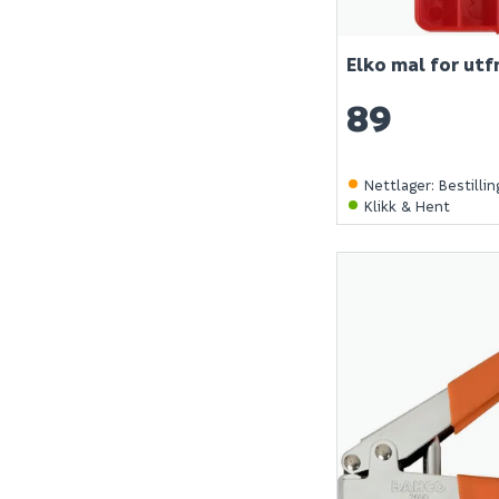
Elko mal for utf
89
Nettlager
:
Bestilli
Klikk & Hent