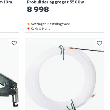
mm 10m
Probuilder aggregat 5500w
8 998
Nettlager
:
Bestillingsvare
Klikk & Hent