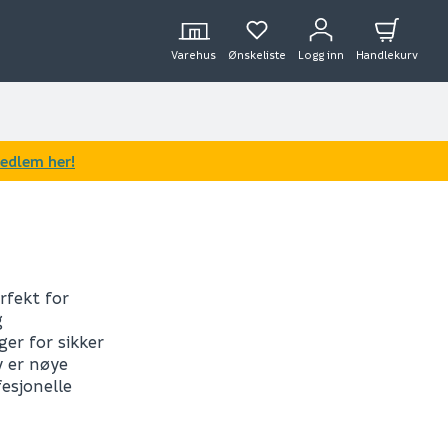
Varehus
Ønskeliste
Logg inn
Handlekurv
medlem her!
erfekt for
g
er for sikker
y er nøye
fesjonelle