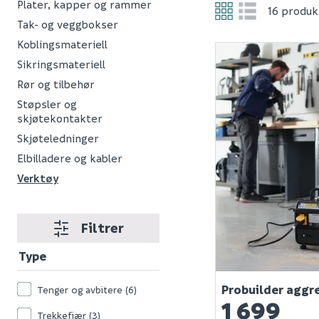
Plater, kapper og rammer
16 produk
Tak- og veggbokser
Koblingsmateriell
Sikringsmateriell
Rør og tilbehør
Støpsler og
skjøtekontakter
Skjøteledninger
Elbilladere og kabler
Verktøy
Filtrer
Type
Probuilder agg
Tenger og avbitere
(6)
1 699
Trekkefjær
(3)