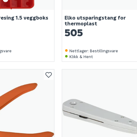
resing 1.5 veggboks
Elko utsparingstang for
thermoplast
505
ngsvare
Nettlager
:
Bestillingsvare
Klikk & Hent