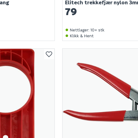
tang
Elitech trekkefjær nylon 3
79
Nettlager
:
10+ stk
Klikk & Hent