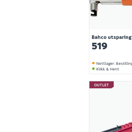
Bahco utsparin
519
Nettlager
:
Bestilli
Klikk & Hent
OUTLET