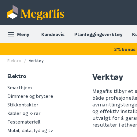
Meny
Kundeavis
Planleggingsverktøy
K
2% bonus 
Elektro
Verktøy
Verktøy
Elektro
Smarthjem
Megaflis tilbyr et 
Dimmere og brytere
både profesjonelle
avmantlingstenger
Stikkontakter
og effektiv instal
Kabler og k-rør
utvalgt for å gara
Festemateriell
resultater i ethver
Mobil, data, lyd og tv