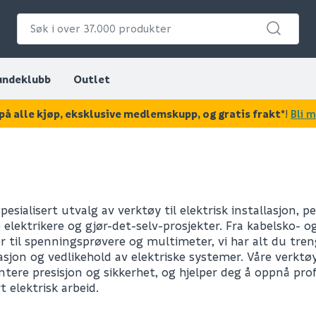
undeklubb
Outlet
på alle kjøp, eksklusive medlemskupp, og gratis frakt*
!
Bli 
spesialisert utvalg av verktøy til elektrisk installasjon, p
 elektrikere og gjør-det-selv-prosjekter. Fra kabelsko- o
 til spenningsprøvere og multimeter, vi har alt du treng
lasjon og vedlikehold av elektriske systemer. Våre verktø
ntere presisjon og sikkerhet, og hjelper deg å oppnå pro
t elektrisk arbeid.