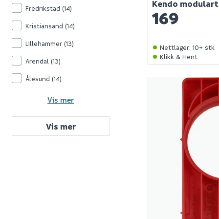
Kendo modular
Fredrikstad
(14)
169
Kristiansand
(14)
Lillehammer
(13)
Nettlager
:
10+ stk
Klikk & Hent
Arendal
(13)
Ålesund
(14)
Vis mer
Vis mer