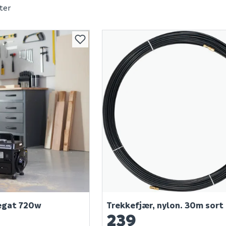
ter
regat 720w
Trekkefjær, nylon. 30m sort
239