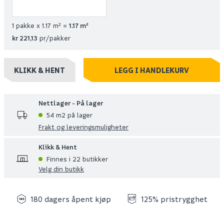
1 pakke x 1.17 m² =
1.17
m²
kr 221,13
pr/pakker
KLIKK & HENT
LEGG I HANDLEKURV
Nettlager - På lager
54 m2 på lager
Frakt og leveringsmuligheter
Klikk & Hent
Finnes i 22 butikker
Velg din butikk
180 dagers åpent kjøp
125% pristrygghet