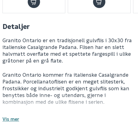
Detaljer
Granito Ontario er en tradisjonell gulvflis i 30x30 fra
italienske Casalgrande Padana. Flisen har en slett
halvmatt overflate med et spettete fargespill i ulike
gråtoner på en grå flate.
Granito Ontario kommer fra italienske Casalgrande
Padana. Porcellanatoflisen er en meget slitesterk,
frostsikker og industrielt godkjent gulvflis som kan
benyttes både inne- og utendørs, gjerne i
kombinasjon med de ulike flisene i serien.
Flisen har et tradisjonelt format med mål på
Vis mer
300x300x8mm. Overflaten er slett, halvmatt med et
spettete fargespill i både lyse og mørke gråtoner på
Antall pr. pakke
1.17
m²
en grå flate. Helheten vil gi en nøytral flate som