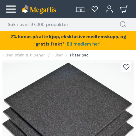
2% bonus på alle kjøp, eksklusive medlemskupp, og
gratis frakt*
!
Bli medlem her!
Fliser, stein & tilbehør
Fliser
Fliser bad
KAN DISSE VÆRE AV INTERESSE?