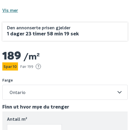
Vis mer
Den annonserte prisen gjelder
1 dager 23 timer 58 min 19 sek
189
/m²
Spar 10
Før 199
?
Farge
Finn ut hvor mye du trenger
Antall m²