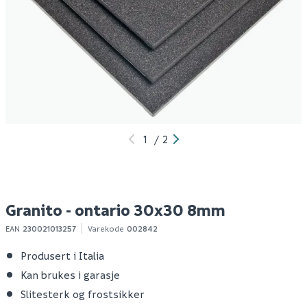
Granito - dakota 30x30
Granito - ontario
M
8mm
roccia 30x30 8mm
Spar 10
Før 199
Spar 70
Før 259
189
189
/m²
/m²
10+ m2
10+ m2
Klikk & Hent
Klikk & Hent
1
/
2
Granito - ontario 30x30 8mm
EAN
230021013257
Varekode
002842
Produsert i Italia
Kan brukes i garasje
Slitesterk og frostsikker