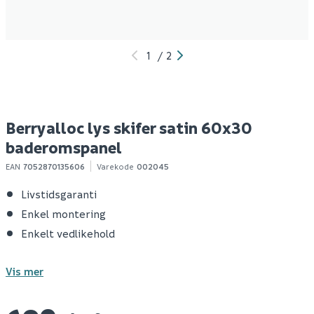
1
/
2
Berryalloc lys skifer satin 60x30
baderomspanel
EAN
7052870135606
Varekode
002045
Livstidsgaranti
Enkel montering
Enkelt vedlikehold
Vis mer