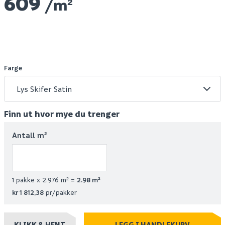
609
/m²
Farge
Finn ut hvor mye du trenger
Antall m²
1 pakke x 2.976 m² =
2.98
m²
kr 1 812,38
pr/pakker
KLIKK & HENT
LEGG I HANDLEKURV