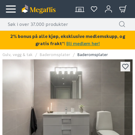
2% bonus på alle kjøp, eksklusive medlemskupp, og
gratis frakt*
!
Bli medlem her!
Gulv, vegg & tak
Baderomsplater
Baderomsplater
KAN DISSE VÆRE AV INTERESSE?