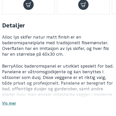
Detaljer
Alloc lys skifer natur matt finish er en
baderomspanelplate med tradisjonelt flisemønster.
Overflaten har en imitasjon av lys skifer, og hver flis
har en størrelse på 60x30 cm.
BerryAlloc baderomspanel er utviklet spesielt for bad.
Panelene er våtromsgodkjente og kan benyttes i
våtsoner som dusj. Disse veggene er et riktig valg,
både privat og profesjonelt. Panelene er beregnet for
bad, offentlige dusjer og garderober, samt andre
steder hvor man ønsker slitesterke vegger i moderne
design.
Vis mer
Antall pr. pakke
2.976
m²
BerryAlloc baderomspanel har et unikt "klikklås"
Leverandørens varenummer
1841-7733