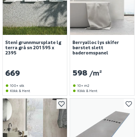
Steni grunnmursplate lg
Berryalloc lys skifer
terra grå sn 201 595 x
børstet slett
2395
baderomspanel
598
669
/m²
100+ stk
10+ m2
Klikk & Hent
Klikk & Hent