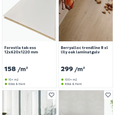
Forestia tak-ess
Berryalloc trendline 8 xl
12x620x1220 mm
lily oak laminatgulv
158
299
/m²
/m²
10+ m2
100+ m2
Klikk & Hent
Klikk & Hent