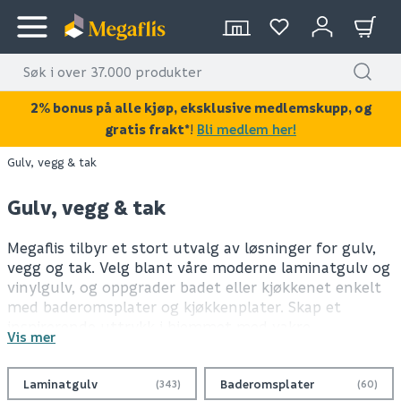
2% bonus på alle kjøp, eksklusive medlemskupp, og
gratis frakt*
!
Bli medlem her!
Gulv, vegg & tak
Gulv, vegg & tak
Megaflis tilbyr et stort utvalg av løsninger for gulv,
vegg og tak. Velg blant våre moderne laminatgulv og
vinylgulv, og oppgrader badet eller kjøkkenet enkelt
med baderomsplater og kjøkkenplater. Skap et
inspirerende uttrykk i hjemmet med vakre
Vis mer
spilevegger og veggplater. Vi tilbyr produkter fra
merkevarer som BerryAlloc, Egger, Lind, Forestia,
Vetpro og Litex. Uansett hvilket rom du skal fornye,
Laminatgulv
Baderomsplater
(343)
(60)