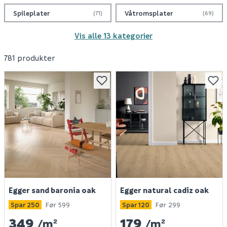
finner du kvalitetsprodukter til lave priser hos oss.
Spileplater
Våtromsplater
(71)
(69)
Vis alle 13 kategorier
781 produkter
Egger sand baronia oak
Egger natural cadiz oak
Spar 250
Før 599
Spar 120
Før 299
349
179
/m²
/m²