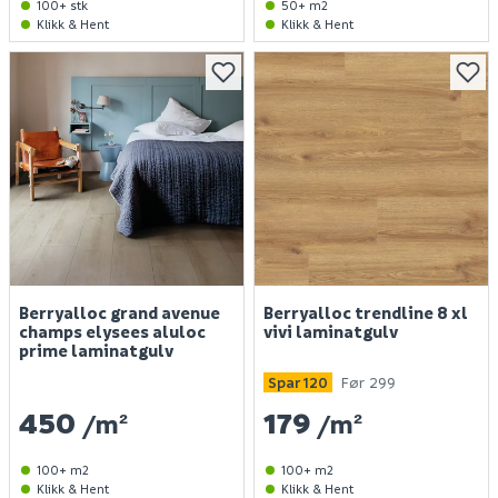
100+ stk
50+ m2
Klikk & Hent
Klikk & Hent
Berryalloc grand avenue
Berryalloc trendline 8 xl
champs elysees aluloc
vivi laminatgulv
prime laminatgulv
Spar 120
Før 299
450
179
/m²
/m²
100+ m2
100+ m2
Klikk & Hent
Klikk & Hent