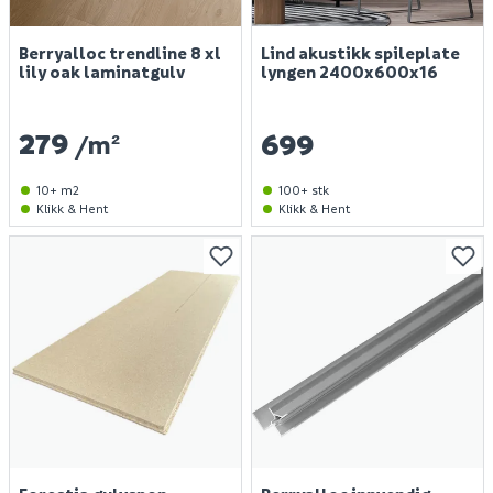
Berryalloc trendline 8 xl
Lind akustikk spileplate
lily oak laminatgulv
lyngen 2400x600x16
279
699
/m²
10+ m2
100+ stk
Klikk & Hent
Klikk & Hent