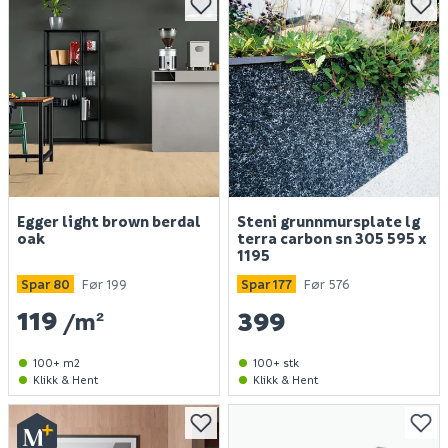
Egger light brown berdal
Steni grunnmursplate lg
oak
terra carbon sn 305 595 x
1195
Spar 80
Før 199
Spar 177
Før 576
119
399
/m²
100+ m2
100+ stk
Klikk & Hent
Klikk & Hent