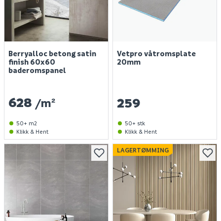
Berryalloc betong satin
Vetpro våtromsplate
finish 60x60
20mm
baderomspanel
628
259
/m²
50+ m2
50+ stk
Klikk & Hent
Klikk & Hent
LAGERTØMMING