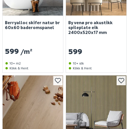
Berryalloc skifer natur br
By venø pro akustikk
60x60 baderomspanel
spileplate eik
2400x520x17 mm
599
599
/m²
10+ m2
10+ stk
Klikk & Hent
Klikk & Hent