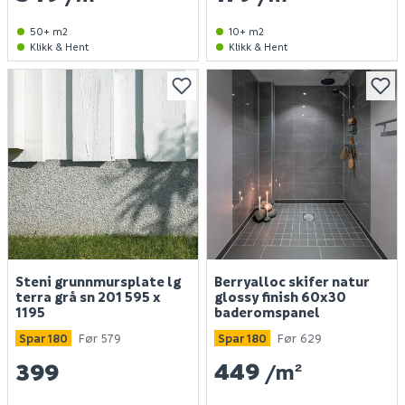
50+ m2
10+ m2
Klikk & Hent
Klikk & Hent
Steni grunnmursplate lg
Berryalloc skifer natur
terra grå sn 201 595 x
glossy finish 60x30
1195
baderomspanel
Spar 180
Før 579
Spar 180
Før 629
449
399
/m²