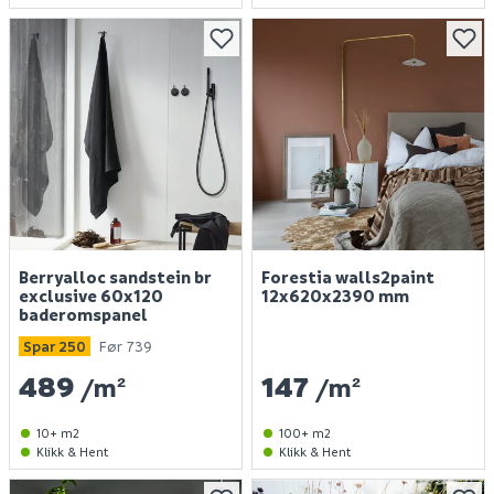
Berryalloc sandstein br
Forestia walls2paint
exclusive 60x120
12x620x2390 mm
baderomspanel
Spar 250
Før 739
489
147
/m²
/m²
10+ m2
100+ m2
Klikk & Hent
Klikk & Hent