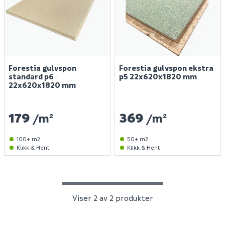
Finn varehus
Jobb hos oss
Forestia gulvspon
Forestia gulvspon ekstra
standard p6
p5 22x620x1820 mm
Kundeservice
22x620x1820 mm
Spørsmål og svar
Telefon
:
Våre merker
179
369
/m²
/m²
66 85 31 80
Kundeklubb
100+ m2
Åpningstider kundeservice 2026:
50+ m2
Guider og veiledninger
Klikk & Hent
Klikk & Hent
Man - fre: 09:00 - 16:00
Personvernerklæring
Lørdager: stengt
Søndager: stengt
Medlemsvilkår for Megaflis+
Åpenhetsloven
Viser 2 av 2 produkter
E - post:
kundeservice@megaflis.no
Bærekraft
Cookies