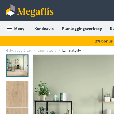
Meny
Kundeavis
Planleggingsverktøy
K
2% bonus 
Gulv, vegg & tak
Laminatgulv
Laminatgulv