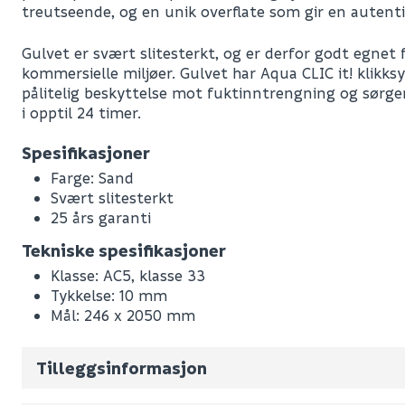
treutseende, og en unik overflate som gir en autentis
Gulvet er svært slitesterkt, og er derfor godt egnet 
kommersielle miljøer. Gulvet har Aqua CLIC it! klikks
pålitelig beskyttelse mot fuktinntrengning og sørg
i opptil 24 timer.
Spesifikasjoner
Andre godkjenninger
Farge: Sand
Svært slitesterkt
Andre godkjenninger
25 års garanti
Antall pr. pakke
Andre godkjenninger
Tekniske spesifikasjoner
Andre godkjenninger
Leverandørens varenummer
Klasse: AC5, klasse 33
Ytelseserklæring
Nobb No
Tykkelse: 10 mm
Datablad
Mål: 246 x 2050 mm
Vekt pr. stk / m2 (i kg)
Garanti-dokument
Volum
10.309
(d
Produktblad
Tilleggsinformasjon
Bruksanvisning