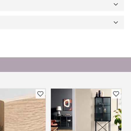
Skjul
dre)
or andre?