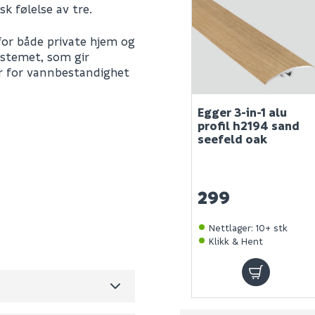
k følelse av tre.
for både private hjem og
ystemet, som gir
er for vannbestandighet
Egger 3-in-1 alu
profil h2194 sand
seefeld oak
2.522
m²
299
594860
0
Nettlager
:
10+ stk
Klikk & Hent
9.47
m3 per salgsforpakning)