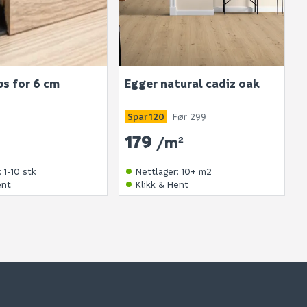
bli vist her etter at det er besvart.
ps for 6 cm
Egger natural cadiz oak
. Bli den første til å stille et spørsmål til dette
produktet.
Spar 120
Før 299
179
/m²
:
1-10 stk
Nettlager
:
10+ m2
ent
Klikk & Hent