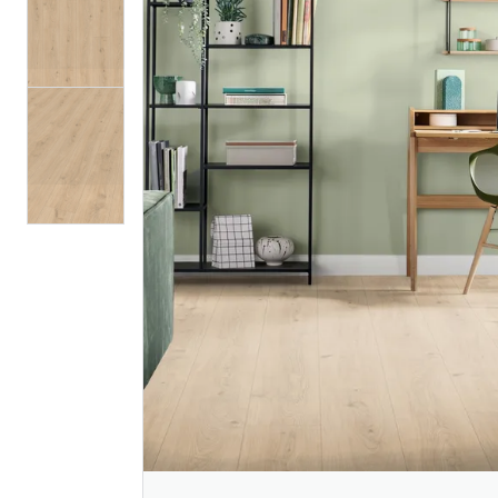
Egger light berdal
Berryalloc
oak
xl lily oak
laminatgu
199
279
/m²
/m
Nettlager
:
10+ m2
Nettlager
:
Klikk & Hent
Klikk & He