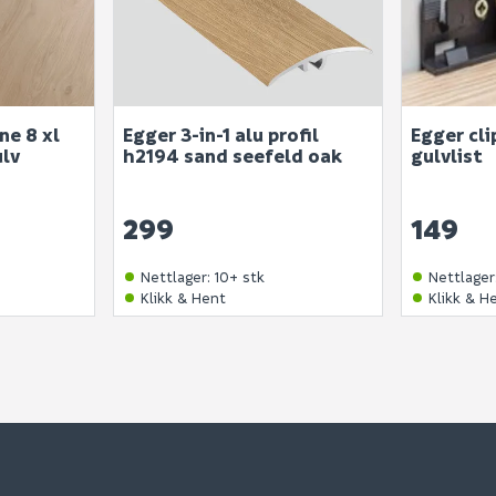
SEND INN SPØRSMÅL
Spørsmålet og svaret vil 
ne 8 xl
Egger 3-in-1 alu profil
Egger cli
Ingen spørsmål enda
ulv
h2194 sand seefeld oak
gulvlist
299
149
Nettlager
:
10+ stk
Nettlager
Klikk & Hent
Klikk & H