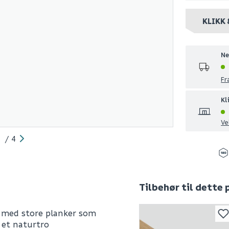
KLIKK 
Ne
Fr
Kl
Ve
/
4
Tilbehør til dette
v med store planker som
 et naturtro