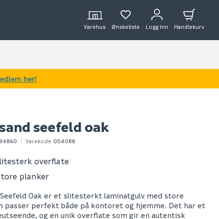
Varehus
Ønskeliste
Logg inn
Handlekurv
medlem her!
sand seefeld oak
94860
Varekode
054088
itesterk overflate
store planker
Seefeld Oak er et slitesterkt laminatgulv med store
m passer perfekt både på kontoret og hjemme. Det har et
eutseende, og en unik overflate som gir en autentisk