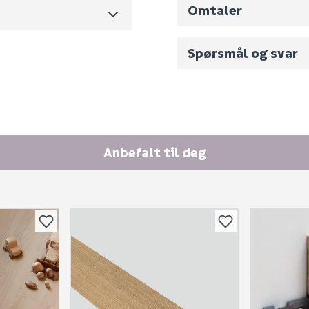
Omtaler
Spørsmål og svar
Fornavn (synlig for an
E-postadresse
Anbefalt til deg
Skjule spørsmålet f