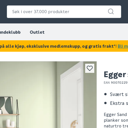
undeklubb
Outlet
på alle kjøp, eksklusive medlemskupp, og gratis frakt*
!
Bli 
KAN DISSE VÆRE AV INTERESSE?
Egger 
EAN
90070225
Svært sl
Ekstra 
Egger Sand 
planker so
naturtro tr