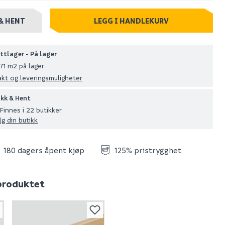
& HENT
LEGG I HANDLEKURV
ttlager - På lager
71 m2 på lager
akt og leveringsmuligheter
ikk & Hent
Finnes i 22 butikker
lg din butikk
180 dagers åpent kjøp
125% pristrygghet
 produktet