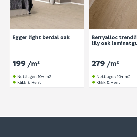
Egger light berdal oak
Berryalloc trendli
lily oak laminatg
199
279
/m²
/m²
Nettlager
:
10+ m2
Nettlager
:
10+ m2
Klikk & Hent
Klikk & Hent