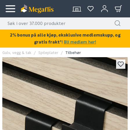
2% bonus på alle kjøp, eksklusive medlemskupp, og
gratis frakt*
!
Bli medlem her!
Gulv, vegg & tak
Spileplater
Tilbehør
KAN DISSE VÆRE AV INTERESSE?