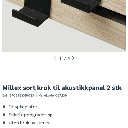
Millex sort krok til
Millex sort hylle 20 cm
Mi
spileplate/akustikk 2
til akustikkpanel m/
a
stk
skruer
k
MEDLEMSPRIS
59
149
1
Ikke medlem
75
1-10 stk
1-10 stk
Klikk & Hent
Klikk & Hent
1
/
4
Millex sort krok til akustikkpanel 2 stk
EAN
5708953318023
Varekode
067239
Til spileplater
Enkel opppgradering
Uten bruk av skruer