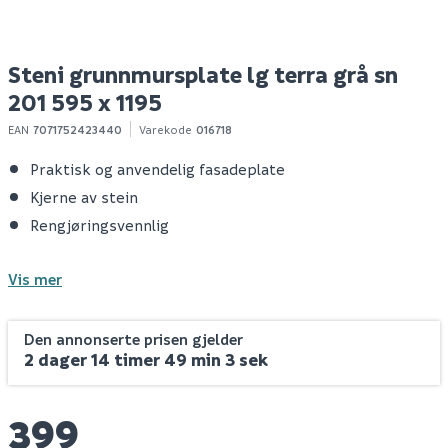
Steni grunnmursplate lg terra grå sn
201 595 x 1195
EAN
7071752423440
Varekode
016718
Praktisk og anvendelig fasadeplate
Kjerne av stein
Rengjøringsvennlig
Vis mer
Den annonserte prisen gjelder
2 dager 14 timer 49 min 2 sek
399