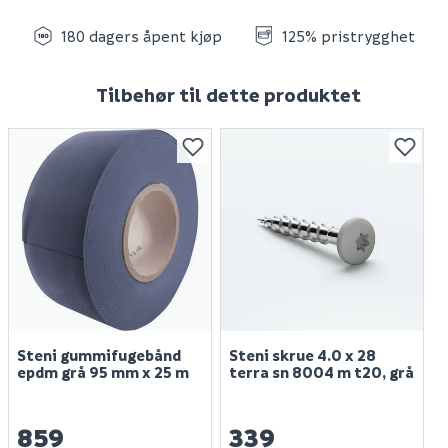
180 dagers åpent kjøp
125% pristrygghet
Tilbehør til dette produktet
Steni gummifugebånd
Steni skrue 4.0 x 28
epdm grå 95 mm x 25 m
terra sn 8004 m t20, grå
859
339