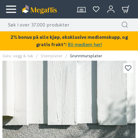
2% bonus på alle kjøp, eksklusive medlemskupp, og
gratis frakt*
!
Bli medlem her!
Gulv, vegg & tak
Steinplater
Grunnmursplater
KAN DISSE VÆRE AV INTERESSE?