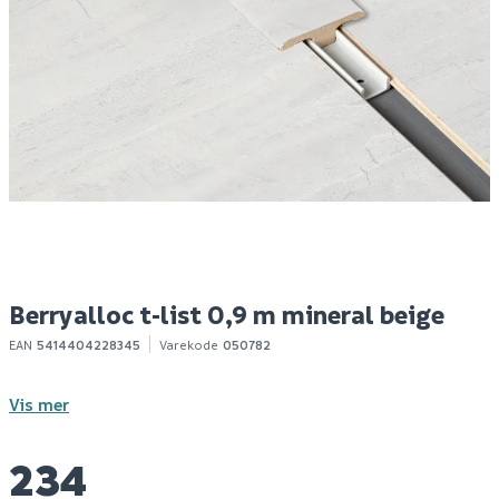
Berryalloc ocean 8 xl
Omo aktiv & sport
F
gyant natural sand t-
luktfjerningsspray
f
list
150ml
389
77
2
Bestillingsvare
50+ stk
Klikk & Hent
Klikk & Hent
Berryalloc t-list 0,9 m mineral beige
EAN
5414404228345
Varekode
050782
Vis mer
234