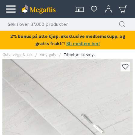
2% bonus på alle kjøp, eksklusive medlemskupp, og
gratis frakt*
!
Bli medlem her!
Gulv, vegg & tak
Vinylgulv
Tilbehør til vinyl
KAN DISSE VÆRE AV INTERESSE?