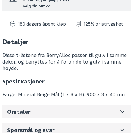
Velg din butikk
180 dagers åpent kjøp
125% pristrygghet
Detaljer
Disse t-listene fra BerryAlloc passer til gulv i samme
dekor, og benyttes for å forbinde to gulv i samme
høyde.
Spesifikasjoner
Farge: Mineral Beige Mål (L x B x H): 900 x 8 x 40 mm
Omtaler
Leverandørens varenummer
63002335
Nobb No
56106695
Spørsmål og svar