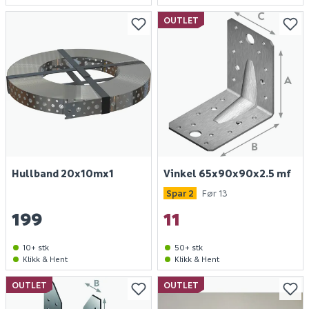
OUTLET
Hullband 20x10mx1
Vinkel 65x90x90x2.5 mf
Spar 2
Før 13
199
11
10+ stk
50+ stk
Klikk & Hent
Klikk & Hent
OUTLET
OUTLET