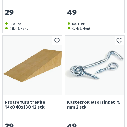
29
49
100+ stk
100+ stk
Klikk & Hent
Klikk & Hent
Protre furu trekile
Kastekrok elforsinket 75
14x048x130 12 stk
mm 2 stk
29
49