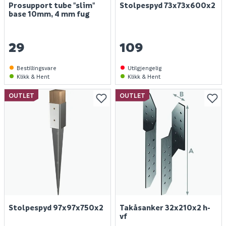
Prosupport tube "slim"
Stolpespyd 73x73x600x2
base 10mm, 4 mm fug
29
109
Bestillingsvare
Utilgjengelig
Klikk & Hent
Klikk & Hent
OUTLET
OUTLET
Stolpespyd 97x97x750x2
Takåsanker 32x210x2 h-
vf