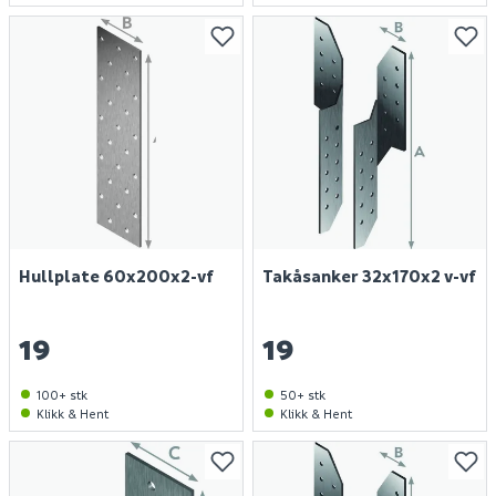
Hullplate 60x200x2-vf
Takåsanker 32x170x2 v-vf
19
19
100+ stk
50+ stk
Klikk & Hent
Klikk & Hent