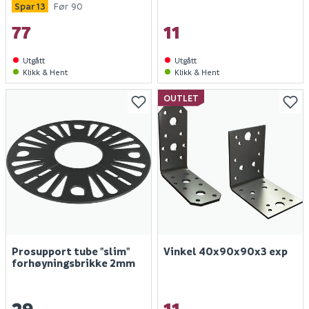
Spar 13
Før 90
77
11
Utgått
Utgått
Klikk & Hent
Klikk & Hent
OUTLET
Prosupport tube "slim"
Vinkel 40x90x90x3 exp
forhøyningsbrikke 2mm
29
11