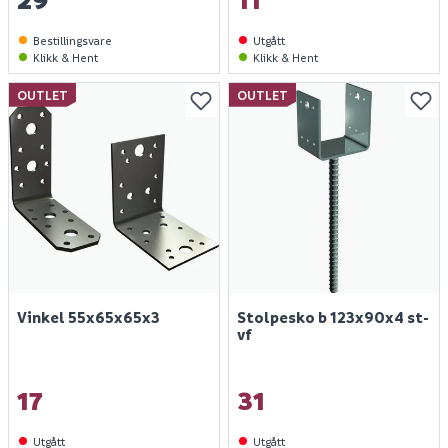
Bestillingsvare
Utgått
Klikk & Hent
Klikk & Hent
OUTLET
OUTLET
Vinkel 55x65x65x3
Stolpesko b 123x90x4 st-
vf
17
31
Utgått
Utgått