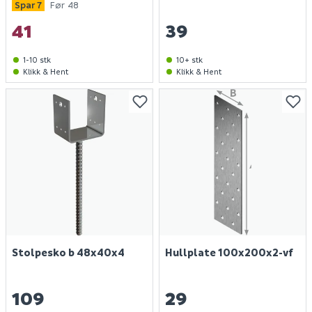
Spar 7
Før 48
41
39
1-10 stk
10+ stk
Klikk & Hent
Klikk & Hent
Stolpesko b 48x40x4
Hullplate 100x200x2-vf
109
29