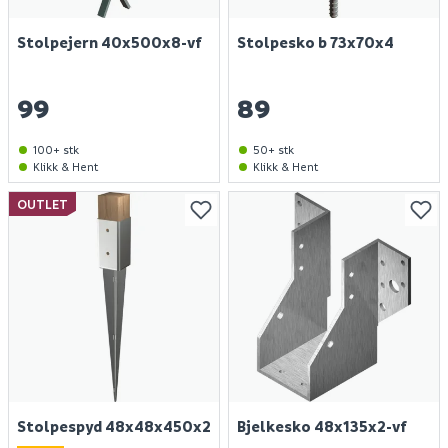
Stolpejern 40x500x8-vf
Stolpesko b 73x70x4
99
89
100+ stk
50+ stk
Klikk & Hent
Klikk & Hent
OUTLET
Stolpespyd 48x48x450x2
Bjelkesko 48x135x2-vf