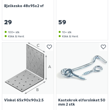
Bjelkesko 48x95x2 vf
29
59
100+ stk
10+ stk
Klikk & Hent
Klikk & Hent
Vinkel 65x90x90x2.5
Kastekrok elforsinket 50
mm 2 stk