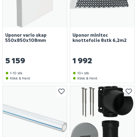
Uponor vario skap
Uponor minitec
550x850x108mm
knottefolie 8stk 6,2m2
5 159
1 992
1-10 stk
10+ stk
Klikk & Hent
Klikk & Hent