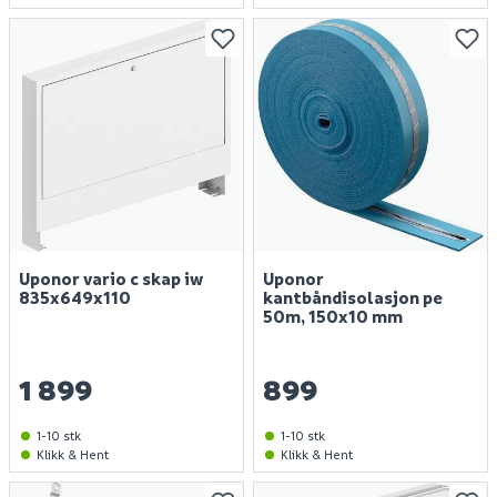
Uponor vario c skap iw
Uponor
835x649x110
kantbåndisolasjon pe
50m, 150x10 mm
1 899
899
1-10 stk
1-10 stk
Klikk & Hent
Klikk & Hent