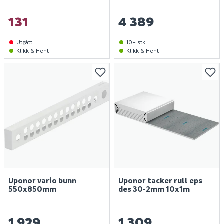
131
4 389
Utgått
10+ stk
Klikk & Hent
Klikk & Hent
Finn varehus
Uponor vario bunn
Uponor tacker rull eps
550x850mm
des 30-2mm 10x1m
Jobb hos oss
Kundeservice
1 929
1 309
Spørsmål og svar