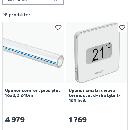
98 produkter
Uponor comfort pipe plus
Uponor smatrix wave
16x2,0 240m
termostat d+rh style t-
169 hvit
4 979
1 769