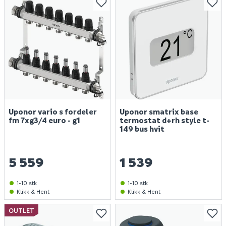
Uponor vario s fordeler
Uponor smatrix base
fm 7xg3/4 euro - g1
termostat d+rh style t-
149 bus hvit
5 559
1 539
1-10 stk
1-10 stk
Klikk & Hent
Klikk & Hent
OUTLET