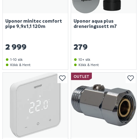
Uponor minitec comfort
Uponor aqua plus
pipe 9,9x1,1 120m
dreneringssett m7
2 999
279
1-10 stk
10+ stk
Klikk & Hent
Klikk & Hent
OUTLET