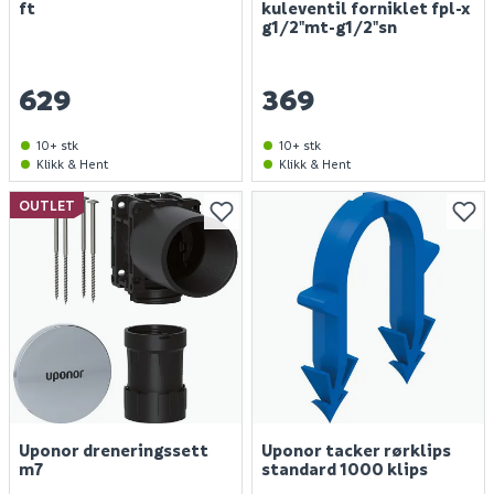
ft
kuleventil forniklet fpl-x
g1/2"mt-g1/2"sn
629
369
10+ stk
10+ stk
Klikk & Hent
Klikk & Hent
OUTLET
Uponor dreneringssett
Uponor tacker rørklips
m7
standard 1000 klips