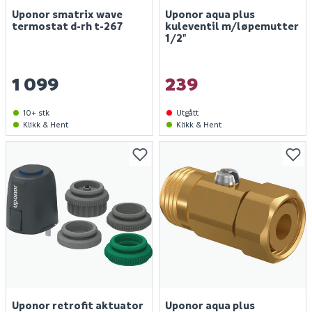
Uponor smatrix wave
Uponor aqua plus
termostat d-rh t-267
kuleventil m/løpemutter
1/2"
1 099
239
10+ stk
Utgått
Klikk & Hent
Klikk & Hent
Uponor retrofit aktuator
Uponor aqua plus