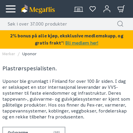
2% bonus på alle kjøp, eksklusive medlemskupp, og
gratis frakt*
!
Bli medlem her!
Merker
Uponor
Plastrørspesialisten.
Uponor ble grunnlagt i Finland for over 100 år siden. I dag
er selskapet en stor internasjonal leverandør av VVS-
systemer til faste eiendommer og infrastruktur. Deres
tappevann-, gulvvarme- og gulvkjølesystemer er kjent som
pålitelige produkter. Hos oss finner du Pex-rør, varmerør,
tappevannsystemer, koblinger, veggbokser, fordelerskap
og en rekke tilbehør fra produsenten.
Gulvvarme
(98)