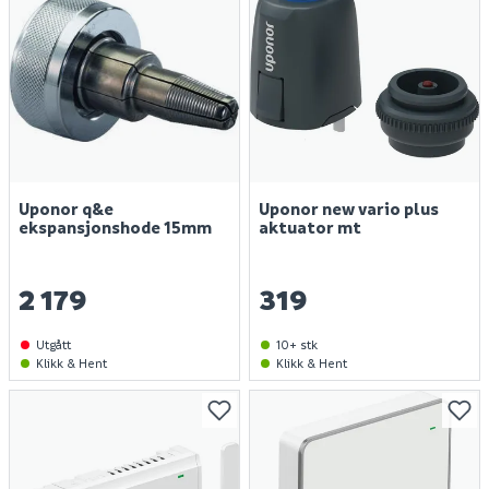
Uponor q&e
Uponor new vario plus
ekspansjonshode 15mm
aktuator mt
2 179
319
Utgått
10+ stk
Klikk & Hent
Klikk & Hent