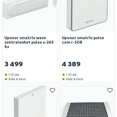
Uponor smatrix wave
Uponor smatrix pulse
sentralenhet pulse x-265
com r-208
6x
3 499
4 389
1-10 stk
1-10 stk
Klikk & Hent
Klikk & Hent