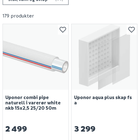
179 produkter
Uponor combi pipe
Uponor aqua plus skap fs
naturell i varerør white
a
nkb 15x2,5 25/20 50m
2 499
3 299