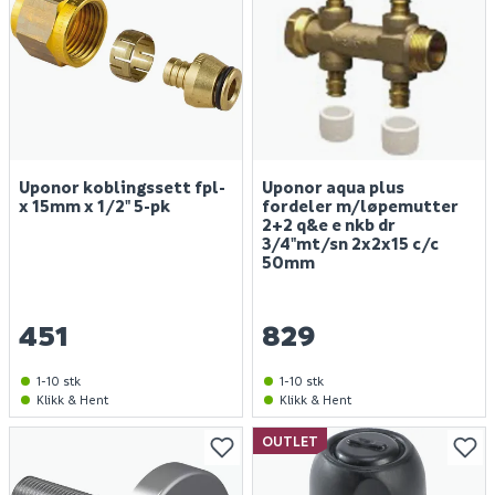
Uponor koblingssett fpl-
Uponor aqua plus
x 15mm x 1/2" 5-pk
fordeler m/løpemutter
2+2 q&e e nkb dr
3/4"mt/sn 2x2x15 c/c
50mm
451
829
1-10 stk
1-10 stk
Klikk & Hent
Klikk & Hent
OUTLET