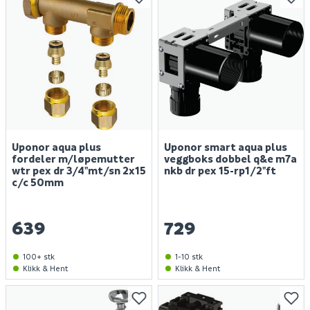
Uponor aqua plus
Uponor smart aqua plus
fordeler m/løpemutter
veggboks dobbel q&e m7a
wtr pex dr 3/4"mt/sn 2x15
nkb dr pex 15-rp1/2"ft
c/c 50mm
639
729
100+ stk
1-10 stk
Klikk & Hent
Klikk & Hent