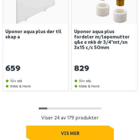
Uponor aqua plus dør til
Uponor aqua plus
skap a
fordeler m/løpemutter
Finn varehus
q&e e nkb dr 3/4"mt/sn
3x15 c/c 50mm
Jobb hos oss
Kundeservice
659
829
Spørsmål og svar
Telefon
:
Våre merker
10+ stk
10+ stk
66 85 31 80
Klikk & Hent
Klikk & Hent
Kundeklubb
Åpningstider kundeservice 2026:
Guider og veiledninger
Man - fre: 09:00 - 16:00
Personvernerklæring
Lørdager: stengt
Søndager: stengt
Viser 24 av 179 produkter
Medlemsvilkår for Megaflis+
Åpenhetsloven
VIS MER
E - post:
kundeservice@megaflis.no
Bærekraft