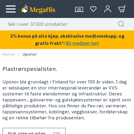
2% bonus på alle kjøp, eksklusive medlemskupp, og
gratis frakt*
!
Bli medlem her!
Merker
Uponor
Plastrørspesialisten.
Uponor ble grunnlagt i Finland for over 100 år siden. I dag
er selskapet en stor internasjonal leverandør av VVS-
systemer til faste eiendommer og infrastruktur. Deres
tappevann-, gulvvarme- og gulvkjølesystemer er kjent som
pålitelige produkter. Hos oss finner du Pex-rør, varmerør,
tappevannsystemer, koblinger, veggbokser, fordelerskap
og en rekke tilbehør fra produsenten.
Sluk, vann og avløp
(179)