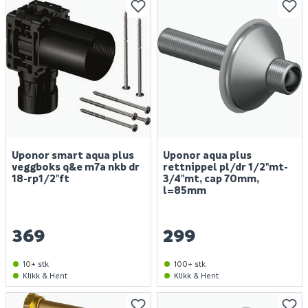
Uponor smart aqua plus
Uponor aqua plus
veggboks q&e m7a nkb dr
rettnippel pl/dr 1/2"mt-
18-rp1/2"ft
3/4"mt, cap 70mm,
l=85mm
369
299
10+ stk
100+ stk
Klikk & Hent
Klikk & Hent