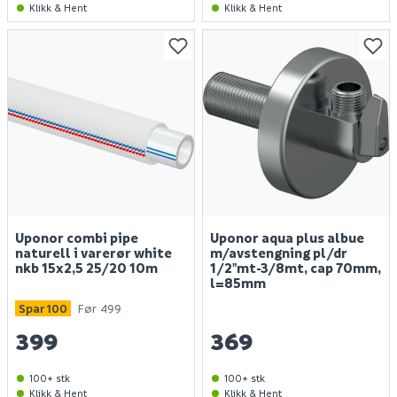
Klikk & Hent
Klikk & Hent
Uponor combi pipe
Uponor aqua plus albue
naturell i varerør white
m/avstengning pl/dr
nkb 15x2,5 25/20 10m
1/2"mt-3/8mt, cap 70mm,
l=85mm
Spar 100
Før 499
399
369
100+ stk
100+ stk
Klikk & Hent
Klikk & Hent