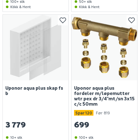
100+ stk
50+ stk
Klikk & Hent
Klikk & Hent
Uponor aqua plus skap fs
Uponor aqua plus
b
fordeler m/løpemutter
wtr pex dr 3/4"mt/sn 3x15
c/c 50mm
Spar 120
Før 819
3 779
699
10+ stk
100+ stk