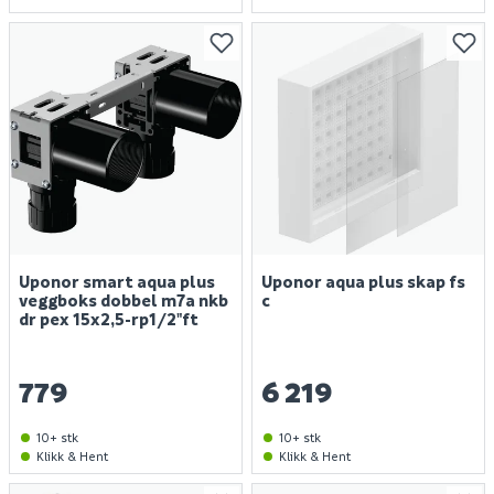
Uponor smart aqua plus
Uponor aqua plus skap fs
veggboks dobbel m7a nkb
c
dr pex 15x2,5-rp1/2"ft
779
6 219
10+ stk
10+ stk
Klikk & Hent
Klikk & Hent