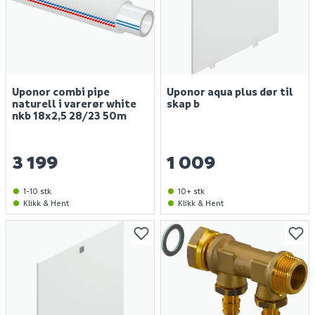
Uponor combi pipe
Uponor aqua plus dør til
naturell i varerør white
skap b
nkb 18x2,5 28/23 50m
3 199
1 009
1-10 stk
10+ stk
Klikk & Hent
Klikk & Hent