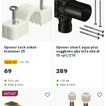
Uponor teck enkel-
Uponor smart aqua plus
klammer 25
veggboks q&e m7a nkb dr
15-rp1/2"ft
Spar 20
Før 89
69
289
100+ stk
1-10 stk
Klikk & Hent
Klikk & Hent
OUTLET