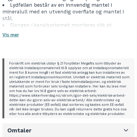
Lydfellen består av en innvendig mantel i
mineralull med en utvendig overflate og mantel i
stål.
Slangen i kanalsystemet monteres slik at
kondensvann ikke samler seg i lydfellen.
Vis mer
Forskrift om elektrisk utstyr § 21 forplikter Megaflis som tilbyder av
elektrisk installasjonsmateriell til å opplyse om at installasjonsmateriell
ment for å kunne inngå i et fast elektrisk anlegg kan kun installeres av
en registrert installasjonsvirksomhet. Unntatt er elektrisk materiell som
utelukkende er ment for bruk i faste teleinstallasjoner, og elektrisk
materiell som forbruker selv lovlig kan installere. Her kan du lese mer
om hva du har lov til å gjøre selv av elektrisk arbeid:
https://www.sikkerhverdag.no/strom/gjor-det-selv/elektrisk-arbeid-
dette-kan-du-gjore-selv-av-elektrisk-arbeid/ Alle elektroniske og
elektriske produkter (EE-avfall) skal sorteres og kastes som EE-avfall
når det ikke lenger brukes. Du kan også returnere dette gratis hos oss
eller hos alle andre tilbydere av elektroniske og elektriske produkter.
Omtaler
Leverandørens varenummer
116747