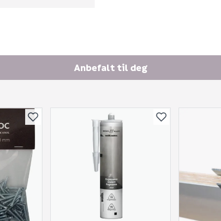
Skjule spørsmålet f
Anbefalt til deg
SEND INN SPØRSMÅL
Spørsmålet og svaret vil 
Ingen spørsmål enda