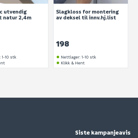
oc utvendig
Slagkloss for montering
t natur 2,4m
av deksel til innv.hj.list
198
:
1-10 stk
Nettlager
:
1-10 stk
ent
Klikk & Hent
Siste kampanjeavis