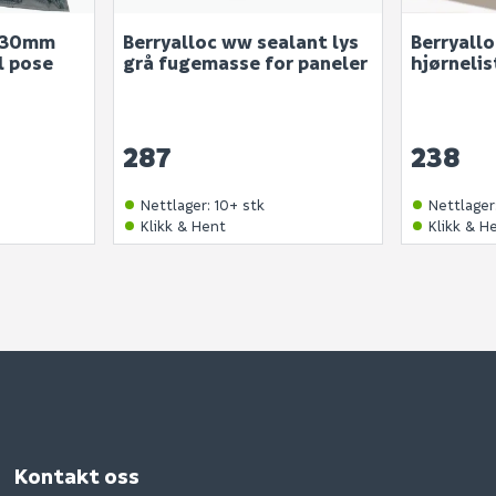
r 30mm
Berryalloc ww sealant lys
Berryall
l pose
grå fugemasse for paneler
hjørnelis
287
238
Nettlager
:
10+ stk
Nettlager
Klikk & Hent
Klikk & H
Kontakt oss