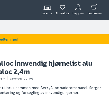
Varehus
Ønskeliste
Logg inn
Handlekurv
medlem her!
lloc innvendig hjørnelist alu
aloc 2,4m
3574
Varekode
001997
r til bruk sammen med BerryAlloc baderomspanel. Sørger
ontering og forsegling av innvendige hjørner.