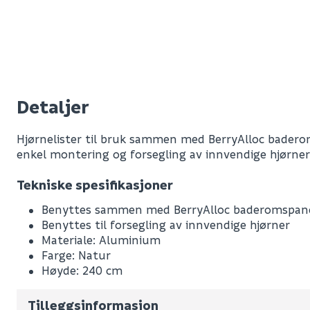
Detaljer
Hjørnelister til bruk sammen med BerryAlloc badero
enkel montering og forsegling av innvendige hjørner
Tekniske spesifikasjoner
Benyttes sammen med BerryAlloc baderomspan
Leverandørens varenummer
Benyttes til forsegling av innvendige hjørner
Materiale: Aluminium
Nobb No
Farge: Natur
Høyde: 240 cm
Vekt pr. stk / m2 (i kg)
Volum
1.44
(d
Tilleggsinformasjon