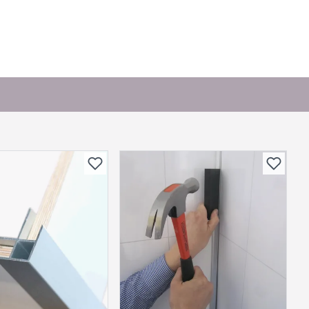
or andre?
bli vist her etter at det er besvart.
. Bli den første til å stille et spørsmål til dette
produktet.