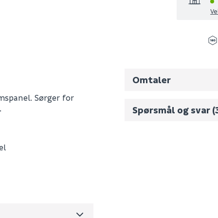
Ve
Omtaler
mspanel. Sørger for
.
Spørsmål og svar
(
Fornavn (synlig for an
el
9400-3017
E-postadresse
0
0.6
m3 per salgsforpakning)