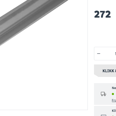
272
 skruer
Berryalloc ww
Berryalloc 
lister og
sealant lys grå
hjørnelist 
se m/200
fugemasse for
paneler
287
238
1-10 stk
Nettlager
:
10+ stk
Nettlager
:
1-
nt
Klikk & Hent
Klikk & Hent
KLIKK 
Ne
Fr
Kl