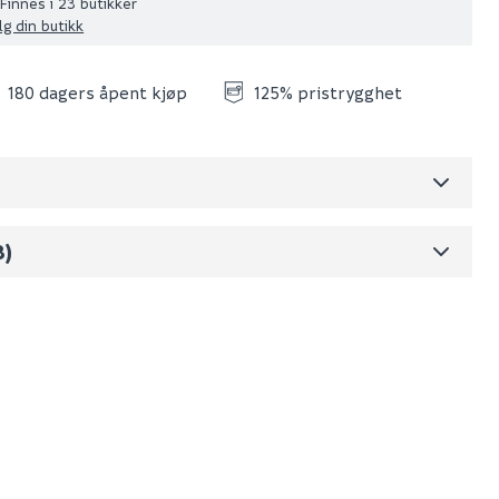
Finnes i 23 butikker
lg din butikk
180 dagers åpent kjøp
125% pristrygghet
3)
Skjul
dre)