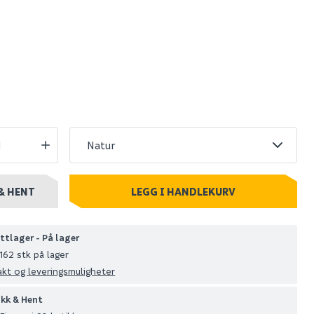
utvendig
Slagkloss for
natur 2,4m
montering av deksel
til innv.hj.list
198
10 stk
Nettlager
:
1-10 stk
Klikk & Hent
& HENT
LEGG I HANDLEKURV
ttlager - På lager
162 stk på lager
akt og leveringsmuligheter
ikk & Hent