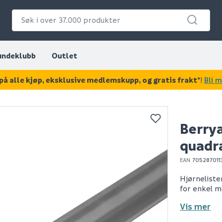
undeklubb
Outlet
på alle kjøp, eksklusive medlemskupp, og gratis frakt*
!
Bli 
KAN DISSE VÆRE AV INTERESSE?
Berrya
quadr
EAN
705287011
Hjørneliste
for enkel m
Vis mer