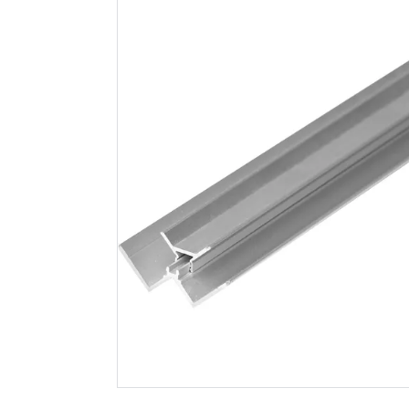
Berryalloc sokkellist
Berryalloc
med bunnspor
30mm for 
panel po
stk
135
191
Nettlager
:
50+ stk
Nettlager
:
Klikk & Hent
Klikk & He