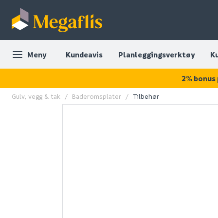
Meny
Kundeavis
Planleggingsverktøy
K
2% bonus 
Gulv, vegg & tak
Baderomsplater
Tilbehør