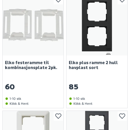
Elko festeramme til
Elko plus ramme 2 hull
kombinasjonsplate 2pk.
havplast sort
60
85
1-10 stk
1-10 stk
Klikk & Hent
Klikk & Hent