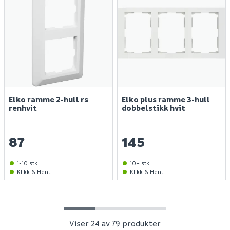
Finn varehus
Elko ramme 2-hull rs
Elko plus ramme 3-hull
renhvit
dobbelstikk hvit
Jobb hos oss
Kundeservice
87
145
Spørsmål og svar
Telefon
:
Våre merker
1-10 stk
10+ stk
66 85 31 80
Klikk & Hent
Klikk & Hent
Kundeklubb
Åpningstider kundeservice 2026:
Guider og veiledninger
Man - fre: 09:00 - 16:00
Personvernerklæring
Lørdager: stengt
Søndager: stengt
Viser 24 av 79 produkter
Medlemsvilkår for Megaflis+