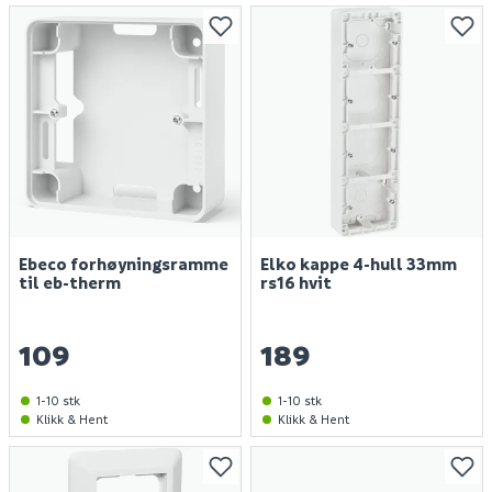
Ebeco forhøyningsramme
Elko kappe 4-hull 33mm
til eb-therm
rs16 hvit
109
189
1-10 stk
1-10 stk
Klikk & Hent
Klikk & Hent